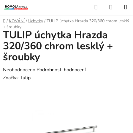
Přejít
Hledat
NÁKUP
na
KOŠÍK
obsah
Domů
/
KOVÁNÍ
/
Úchytky
/
TULIP úchytka Hrazda 320/360 chrom lesklý
+ šroubky
TULIP úchytka Hrazda
320/360 chrom lesklý +
šroubky
Průměrné
Neohodnoceno
Podrobnosti hodnocení
hodnocení
Značka:
Tulip
produktu
je
0,0
z
5
hvězdiček.