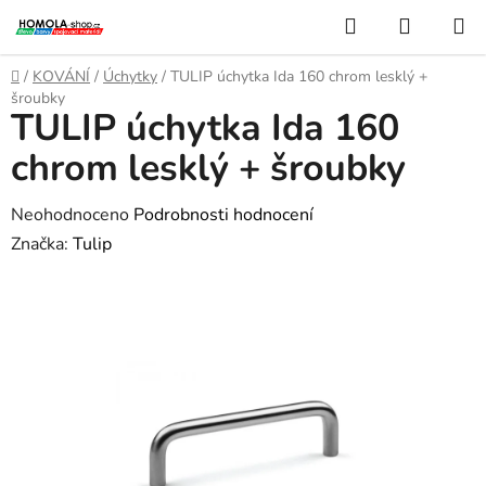
Přejít
Hledat
NÁKUP
na
KOŠÍK
obsah
Domů
/
KOVÁNÍ
/
Úchytky
/
TULIP úchytka Ida 160 chrom lesklý +
šroubky
TULIP úchytka Ida 160
chrom lesklý + šroubky
Průměrné
Neohodnoceno
Podrobnosti hodnocení
hodnocení
Značka:
Tulip
produktu
je
0,0
z
5
hvězdiček.