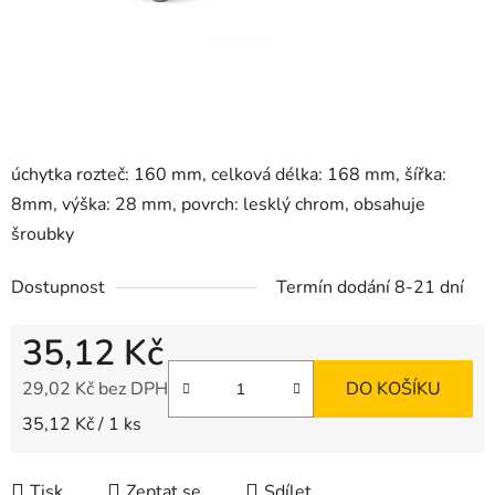
úchytka rozteč: 160 mm, celková délka: 168 mm, šířka:
8mm, výška: 28 mm, povrch: lesklý chrom, obsahuje
šroubky
Dostupnost
Termín dodání 8-21 dní
35,12 Kč
29,02 Kč bez DPH
DO KOŠÍKU
Měrná cena:
35,12 Kč / 1 ks
Tisk
Zeptat se
Sdílet