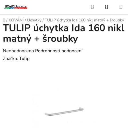
Přejít
Hledat
NÁKUP
na
KOŠÍK
obsah
Domů
/
KOVÁNÍ
/
Úchytky
/
TULIP úchytka Ida 160 nikl matný + šroubky
TULIP úchytka Ida 160 nikl
matný + šroubky
Průměrné
Neohodnoceno
Podrobnosti hodnocení
hodnocení
Značka:
Tulip
produktu
je
0,0
z
5
hvězdiček.