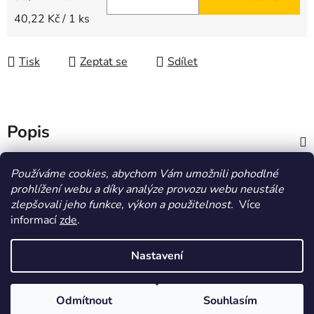
Měrná cena:
40,22 Kč / 1 ks
Tisk
Zeptat se
Sdílet
Popis
Diskuze
Používáme cookies, abychom Vám umožnili pohodlné
prohlížení webu a díky analýze provozu webu neustále
zlepšovali jeho funkce, výkon a použitelnost.
Více
Z
informací
zde
.
á
HOMOLA-shop.cz
ZDE NAJDETE VÝDEJNÍ MÍSTO
p
Nastavení
a
t
Vytvořil Shoptet
Odmítnout
Souhlasím
í
Copyright 2026
Homola-shop
. Všechna práva