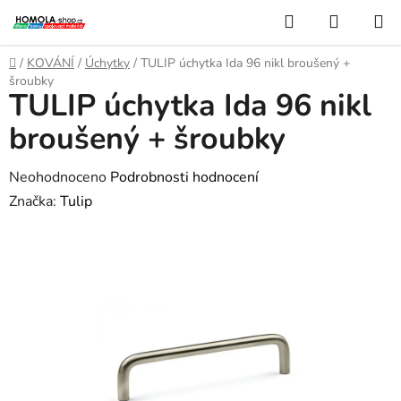
Přejít
Hledat
NÁKUP
na
KOŠÍK
obsah
Domů
/
KOVÁNÍ
/
Úchytky
/
TULIP úchytka Ida 96 nikl broušený +
šroubky
TULIP úchytka Ida 96 nikl
broušený + šroubky
Průměrné
Neohodnoceno
Podrobnosti hodnocení
hodnocení
Značka:
Tulip
produktu
je
0,0
z
5
hvězdiček.