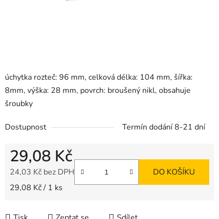
úchytka rozteč: 96 mm, celková délka: 104 mm, šířka:
8mm, výška: 28 mm, povrch: broušený nikl, obsahuje
šroubky
Dostupnost
Termín dodání 8-21 dní
29,08 Kč
24,03 Kč bez DPH
DO KOŠÍKU
Měrná cena:
29,08 Kč / 1 ks
Tisk
Zeptat se
Sdílet