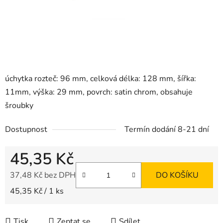
úchytka rozteč: 96 mm, celková délka: 128 mm, šířka:
11mm, výška: 29 mm, povrch: satin chrom, obsahuje
šroubky
Dostupnost
Termín dodání 8-21 dní
45,35 Kč
37,48 Kč bez DPH
DO KOŠÍKU
Měrná cena:
45,35 Kč / 1 ks
Tisk
Zeptat se
Sdílet