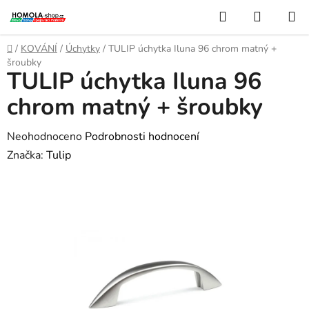
Přejít
Hledat
NÁKUP
na
KOŠÍK
obsah
Domů
/
KOVÁNÍ
/
Úchytky
/
TULIP úchytka Iluna 96 chrom matný +
šroubky
TULIP úchytka Iluna 96
chrom matný + šroubky
Průměrné
Neohodnoceno
Podrobnosti hodnocení
hodnocení
Značka:
Tulip
produktu
je
0,0
z
5
hvězdiček.