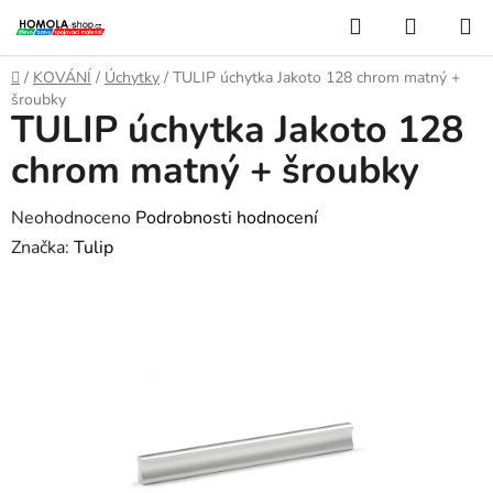
Přejít
Hledat
NÁKUP
na
KOŠÍK
obsah
Domů
/
KOVÁNÍ
/
Úchytky
/
TULIP úchytka Jakoto 128 chrom matný +
šroubky
TULIP úchytka Jakoto 128
chrom matný + šroubky
Průměrné
Neohodnoceno
Podrobnosti hodnocení
hodnocení
Značka:
Tulip
produktu
je
0,0
z
5
hvězdiček.