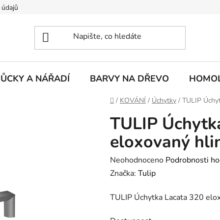
 údajů
ŮCKY A NÁŘADÍ
BARVY NA DŘEVO
HOMOL
Domů
/
KOVÁNÍ
/
Úchytky
/
TULIP Úchyt
TULIP Úchytk
eloxovaný hli
Průměrné
Neohodnoceno
Podrobnosti ho
hodnocení
Značka:
Tulip
produktu
TULIP Úchytka Lacata 320 elox
je
0,0