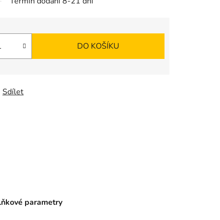
Termín dodání 8-21 dní
DO KOŠÍKU
Sdílet
ňkové parametry