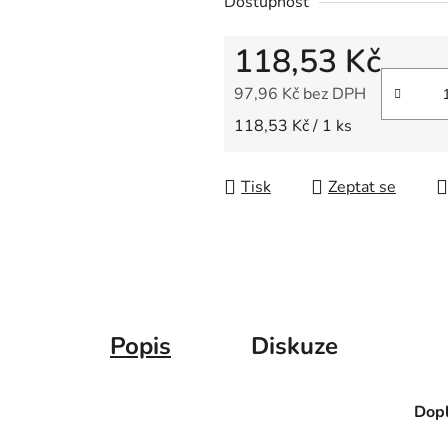
Dostupnost
z
5
118,53 Kč
hvězdiček.
97,96 Kč bez DPH
Měrná cena:
118,53 Kč / 1 ks
Tisk
Zeptat se
Popis
Diskuze
Dopl