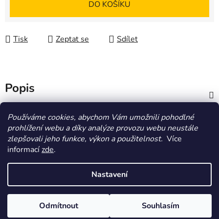
DO KOŠÍKU
Tisk
Zeptat se
Sdílet
Popis
Diskuze
Používáme cookies, abychom Vám umožnili pohodlné
prohlížení webu a díky analýze provozu webu neustále
zlepšovali jeho funkce, výkon a použitelnost.
Více
Z
informací
zde
.
á
HOMOLA-shop.cz
ZDE NAJDETE VÝDEJNÍ MÍSTO
p
Nastavení
a
t
Vytvořil Shoptet
Odmítnout
Souhlasím
í
Copyright 2026
Homola-shop
. Všechna práva