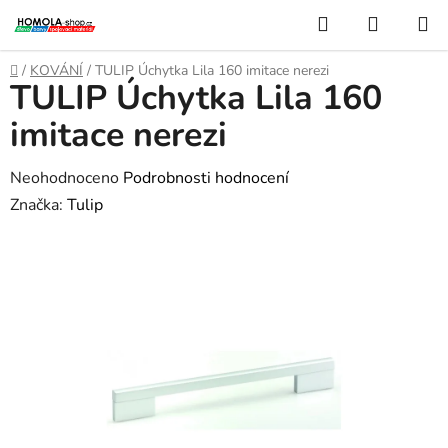
Přejít
Hledat
NÁKUP
na
KOŠÍK
obsah
Domů
/
KOVÁNÍ
/
TULIP Úchytka Lila 160 imitace nerezi
TULIP Úchytka Lila 160
imitace nerezi
Průměrné
Neohodnoceno
Podrobnosti hodnocení
hodnocení
Značka:
Tulip
produktu
je
0,0
z
5
hvězdiček.