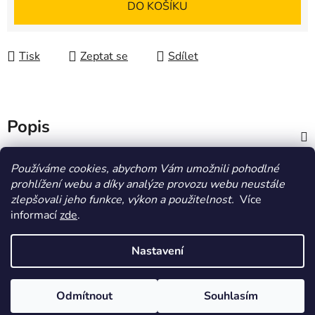
DO KOŠÍKU
Tisk
Zeptat se
Sdílet
Popis
Diskuze
Používáme cookies, abychom Vám umožnili pohodlné
prohlížení webu a díky analýze provozu webu neustále
zlepšovali jeho funkce, výkon a použitelnost.
Více
Z
informací
zde
.
á
HOMOLA-shop.cz
ZDE NAJDETE VÝDEJNÍ MÍSTO
p
Nastavení
a
t
Vytvořil Shoptet
Odmítnout
Souhlasím
í
Copyright 2026
Homola-shop
. Všechna práva