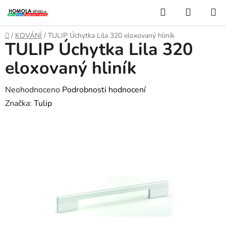
Přejít
Hledat
NÁKUP
na
KOŠÍK
obsah
Domů
/
KOVÁNÍ
/
TULIP Úchytka Lila 320 eloxovaný hliník
TULIP Úchytka Lila 320
eloxovaný hliník
Průměrné
Neohodnoceno
Podrobnosti hodnocení
hodnocení
Značka:
Tulip
produktu
je
0,0
z
5
hvězdiček.