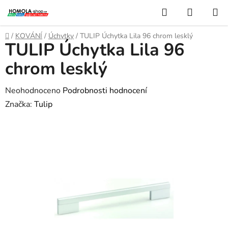
Přejít
Hledat
NÁKUP
na
KOŠÍK
obsah
Domů
/
KOVÁNÍ
/
Úchytky
/
TULIP Úchytka Lila 96 chrom lesklý
TULIP Úchytka Lila 96
chrom lesklý
Průměrné
Neohodnoceno
Podrobnosti hodnocení
hodnocení
Značka:
Tulip
produktu
je
0,0
z
5
hvězdiček.