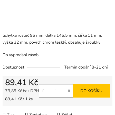
úchytka rozteč 96 mm, délka 146,5 mm, šířka 11 mm,
výška 32 mm, povrch chrom lesklý, obsahuje šroubky
Do vyprodání zásob
Dostupnost
Termín dodání 8-21 dní
89,41 Kč
73,89 Kč bez DPH
DO KOŠÍKU
Měrná cena:
89,41 Kč / 1 ks
Tisk
Zeptat se
Sdílet