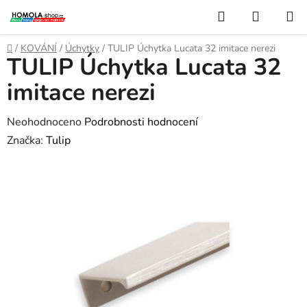
Přejít
Hledat
NÁKUP
na
KOŠÍK
obsah
Domů
/
KOVÁNÍ
/
Úchytky
/
TULIP Úchytka Lucata 32 imitace nerezi
TULIP Úchytka Lucata 32
imitace nerezi
Průměrné
Neohodnoceno
Podrobnosti hodnocení
hodnocení
Značka:
Tulip
produktu
je
0,0
z
5
hvězdiček.