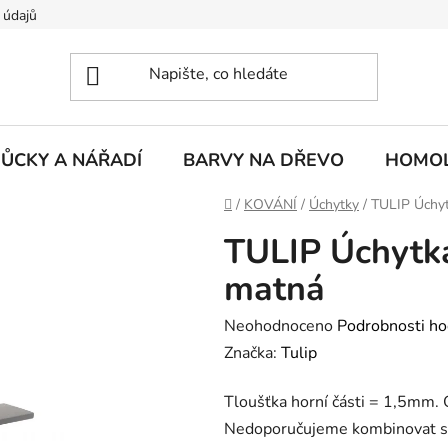
 údajů
ŮCKY A NÁŘADÍ
BARVY NA DŘEVO
HOMOL
Domů
/
KOVÁNÍ
/
Úchytky
/
TULIP Úchyt
TULIP Úchytka
matná
Průměrné
Neohodnoceno
Podrobnosti ho
hodnocení
Značka:
Tulip
produktu
Tloušťka horní části = 1,5mm. 
je
Nedoporučujeme kombinovat 
0,0