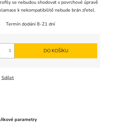
Profily se nebudou shodovat v povrchové úpravě
klamace k nekompatibilitě nebude brán zřetel.
Termín dodání 8-21 dní
DO KOŠÍKU
Sdílet
ňkové parametry