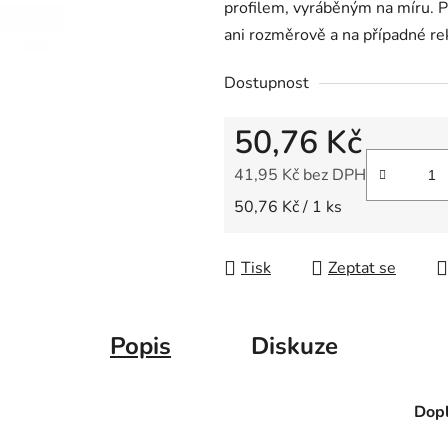
profilem, vyráběným na míru. 
z
ani rozměrově a na případné re
5
hvězdiček.
Dostupnost
50,76 Kč
41,95 Kč bez DPH
Měrná cena:
50,76 Kč / 1 ks
Tisk
Zeptat se
Popis
Diskuze
Dopl