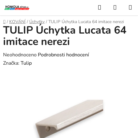
Přejít
Hledat
NÁKUP
na
KOŠÍK
obsah
Domů
/
KOVÁNÍ
/
Úchytky
/
TULIP Úchytka Lucata 64 imitace nerezi
TULIP Úchytka Lucata 64
imitace nerezi
Průměrné
Neohodnoceno
Podrobnosti hodnocení
hodnocení
Značka:
Tulip
produktu
je
0,0
z
5
hvězdiček.