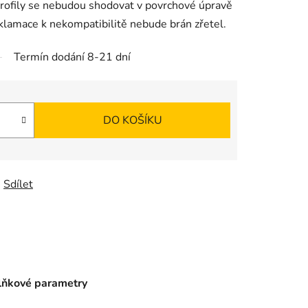
Profily se nebudou shodovat v povrchové úpravě
klamace k nekompatibilitě nebude brán zřetel.
Termín dodání 8-21 dní
DO KOŠÍKU
Sdílet
ňkové parametry