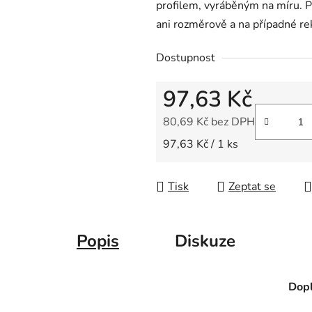
profilem, vyráběným na míru. 
z
ani rozměrově a na případné re
5
hvězdiček.
Dostupnost
97,63 Kč
80,69 Kč bez DPH
Měrná cena:
97,63 Kč / 1 ks
Tisk
Zeptat se
Popis
Diskuze
Dopl