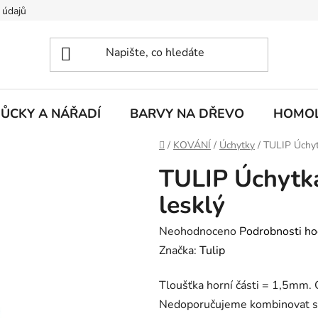
 údajů
ŮCKY A NÁŘADÍ
BARVY NA DŘEVO
HOMOL
Domů
/
KOVÁNÍ
/
Úchytky
/
TULIP Úchyt
TULIP Úchytk
lesklý
Průměrné
Neohodnoceno
Podrobnosti ho
hodnocení
Značka:
Tulip
produktu
Tloušťka horní části = 1,5mm. 
je
Nedoporučujeme kombinovat 
0,0