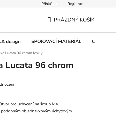
Přihlášení
Registrace
PRÁZDNÝ KOŠÍK
NÁKUPNÍ
KOŠÍK
Δ design
SPOJOVACÍ MATERIÁL
CHEMIE
ka Lucata 96 chrom lesklý
a Lucata 96 chrom
dnocení
Otvor pro uchycení na šroub M4.
s podobným objednávkovým úchytovým