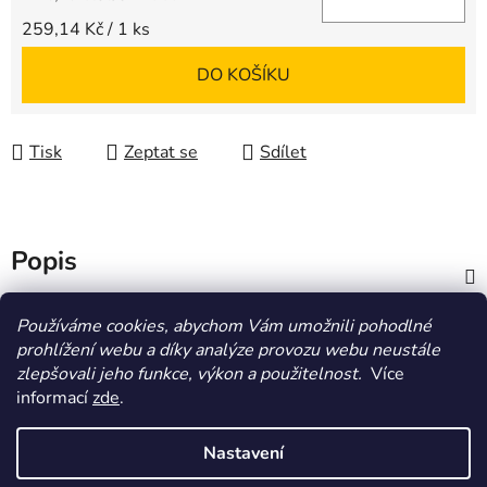
Měrná cena:
259,14 Kč / 1 ks
DO KOŠÍKU
Tisk
Zeptat se
Sdílet
Popis
Diskuze
Používáme cookies, abychom Vám umožnili pohodlné
prohlížení webu a díky analýze provozu webu neustále
zlepšovali jeho funkce, výkon a použitelnost.
Více
Z
informací
zde
.
á
HOMOLA-shop.cz
ZDE NAJDETE VÝDEJNÍ MÍSTO
p
Nastavení
a