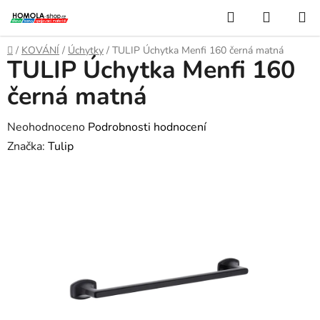
Přejít
Hledat
NÁKUP
na
KOŠÍK
obsah
Domů
/
KOVÁNÍ
/
Úchytky
/
TULIP Úchytka Menfi 160 černá matná
TULIP Úchytka Menfi 160
černá matná
Průměrné
Neohodnoceno
Podrobnosti hodnocení
hodnocení
Značka:
Tulip
produktu
je
0,0
z
5
hvězdiček.