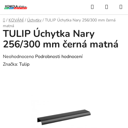
Přejít
Hledat
NÁKUP
na
KOŠÍK
obsah
Domů
/
KOVÁNÍ
/
Úchytky
/
TULIP Úchytka Nary 256/300 mm černá
matná
TULIP Úchytka Nary
256/300 mm černá matná
Průměrné
Neohodnoceno
Podrobnosti hodnocení
hodnocení
Značka:
Tulip
produktu
je
0,0
z
5
hvězdiček.