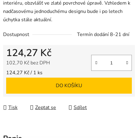
interiéru, obzvlášť ve zlaté povrchové úpravě. Vzhledem k
nadčasovému jednoduchému designu bude i po letech
úchytka stále aktuální.
Dostupnost
Termín dodání 8-21 dní
124,27 Kč
102,70 Kč bez DPH
Měrná cena:
124,27 Kč / 1 ks
DO KOŠÍKU
Tisk
Zeptat se
Sdílet