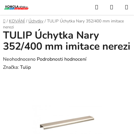
Přejít
Hledat
NÁKUP
na
KOŠÍK
obsah
Domů
/
KOVÁNÍ
/
Úchytky
/
TULIP Úchytka Nary 352/400 mm imitace
nerezi
TULIP Úchytka Nary
352/400 mm imitace nerezi
Průměrné
Neohodnoceno
Podrobnosti hodnocení
hodnocení
Značka:
Tulip
produktu
je
0,0
z
5
hvězdiček.