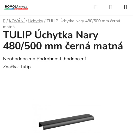
Přejít
Hledat
NÁKUP
na
KOŠÍK
obsah
Domů
/
KOVÁNÍ
/
Úchytky
/
TULIP Úchytka Nary 480/500 mm černá
matná
TULIP Úchytka Nary
480/500 mm černá matná
Průměrné
Neohodnoceno
Podrobnosti hodnocení
hodnocení
Značka:
Tulip
produktu
je
0,0
z
5
hvězdiček.