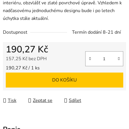
interiéru, obzvlášť ve zlaté povrchové úpravě. Vzhledem k
nadčasovému jednoduchému designu bude i po letech
úchytka stále aktuální.
Dostupnost
Termín dodání 8-21 dní
190,27 Kč
157,25 Kč bez DPH
Měrná cena:
190,27 Kč / 1 ks
DO KOŠÍKU
Tisk
Zeptat se
Sdílet