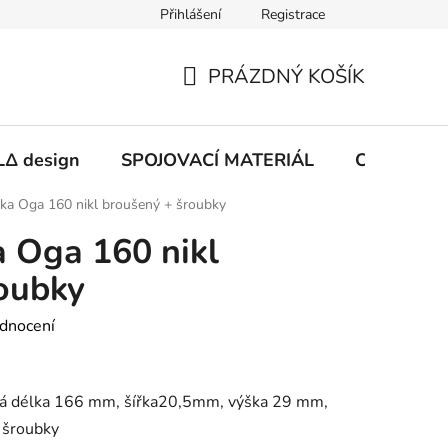
Přihlášení
Registrace
PRÁZDNÝ KOŠÍK
NÁKUPNÍ
KOŠÍK
Δ design
SPOJOVACÍ MATERIÁL
CHEMIE
ka Oga 160 nikl broušený + šroubky
 Oga 160 nikl
oubky
dnocení
vá délka 166 mm, šířka20,5mm, výška 29 mm,
 šroubky