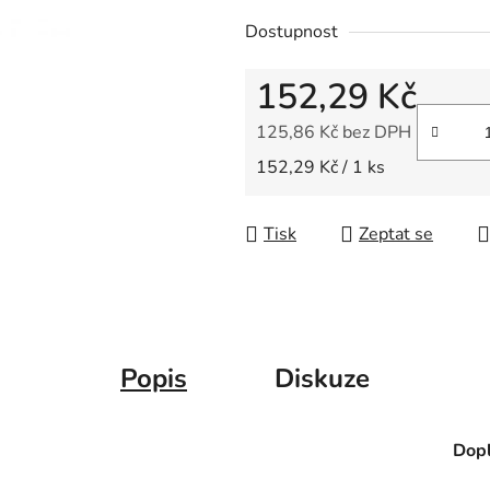
z
Dostupnost
5
hvězdiček.
152,29 Kč
125,86 Kč bez DPH
Měrná cena:
152,29 Kč / 1 ks
Tisk
Zeptat se
Popis
Diskuze
Dopl