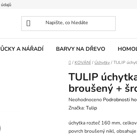
 údajů
ŮCKY A NÁŘADÍ
BARVY NA DŘEVO
HOMOL
Domů
/
KOVÁNÍ
/
Úchytky
/
TULIP úchyt
TULIP úchytka
broušený + šr
Průměrné
Neohodnoceno
Podrobnosti ho
hodnocení
Značka:
Tulip
produktu
úchytka rozteč 160 mm, celko
je
povrch broušený nikl, obsahuje
0,0