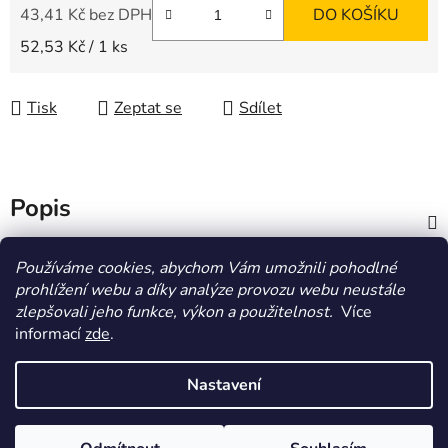
43,41 Kč bez DPH
DO KOŠÍKU
Měrná cena:
52,53 Kč / 1 ks
Tisk
Zeptat se
Sdílet
Popis
Diskuze
Používáme cookies, abychom Vám umožnili pohodlné
prohlížení webu a díky analýze provozu webu neustále
zlepšovali jeho funkce, výkon a použitelnost.
Více
Z
informací
zde
.
á
HOMOLA-shop.cz
ZDE NAJDETE VÝDEJNÍ MÍSTO
p
Nastavení
a
t
Vytvořil Shoptet