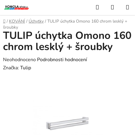
Přejít
Hledat
NÁKUP
na
KOŠÍK
obsah
Domů
/
KOVÁNÍ
/
Úchytky
/
TULIP úchytka Omono 160 chrom lesklý +
šroubky
TULIP úchytka Omono 160
chrom lesklý + šroubky
Průměrné
Neohodnoceno
Podrobnosti hodnocení
hodnocení
Značka:
Tulip
produktu
je
0,0
z
5
hvězdiček.