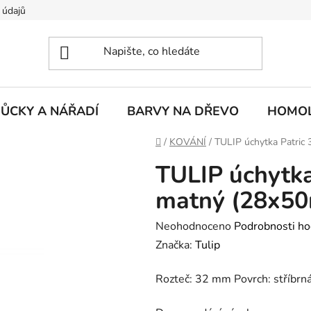
 údajů
ŮCKY A NÁŘADÍ
BARVY NA DŘEVO
HOMOL
Domů
/
KOVÁNÍ
/
TULIP úchytka Patric
TULIP úchytka
matný (28x5
Průměrné
Neohodnoceno
Podrobnosti ho
hodnocení
Značka:
Tulip
produktu
Rozteč: 32 mm Povrch: stříbrn
je
0,0