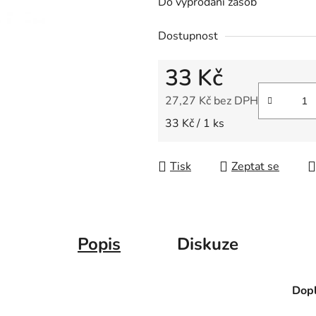
Do vyprodání zásob
z
5
Dostupnost
hvězdiček.
33 Kč
27,27 Kč bez DPH
Měrná cena:
33 Kč / 1 ks
Tisk
Zeptat se
Popis
Diskuze
Dopl