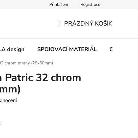
Přihlášení
Registrace
PRÁZDNÝ KOŠÍK
NÁKUPNÍ
KOŠÍK
Δ design
SPOJOVACÍ MATERIÁL
CHEMIE
 32 chrom matný (28x50mm)
 Patric 32 chrom
0mm)
dnocení
á