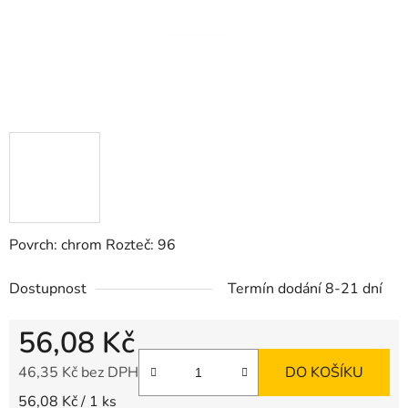
Povrch: chrom Rozteč: 96
Dostupnost
Termín dodání 8-21 dní
56,08 Kč
46,35 Kč bez DPH
DO KOŠÍKU
Měrná cena:
56,08 Kč / 1 ks