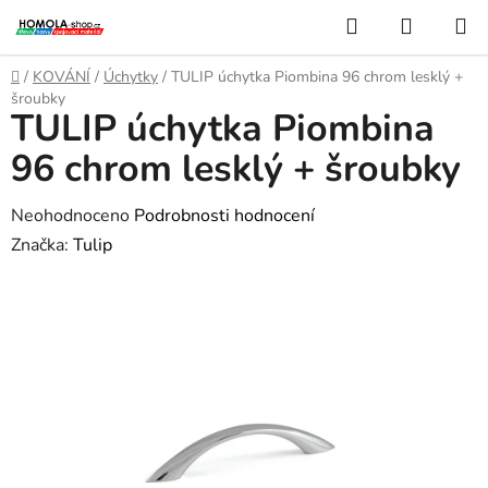
Přejít
Hledat
NÁKUP
na
KOŠÍK
obsah
Domů
/
KOVÁNÍ
/
Úchytky
/
TULIP úchytka Piombina 96 chrom lesklý +
šroubky
TULIP úchytka Piombina
96 chrom lesklý + šroubky
Průměrné
Neohodnoceno
Podrobnosti hodnocení
hodnocení
Značka:
Tulip
produktu
je
0,0
z
5
hvězdiček.