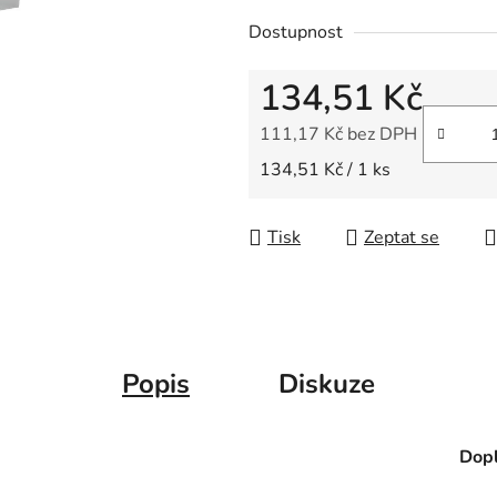
z
Dostupnost
5
hvězdiček.
134,51 Kč
111,17 Kč bez DPH
Měrná cena:
134,51 Kč / 1 ks
Tisk
Zeptat se
Popis
Diskuze
Dopl