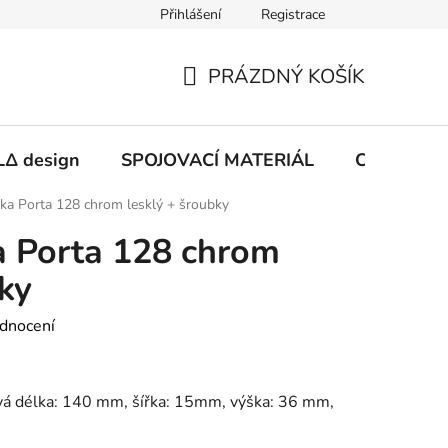
Přihlášení
Registrace
PRÁZDNÝ KOŠÍK
NÁKUPNÍ
KOŠÍK
Δ design
SPOJOVACÍ MATERIÁL
CHEMIE
ka Porta 128 chrom lesklý + šroubky
a Porta 128 chrom
ky
dnocení
vá délka: 140 mm, šířka: 15mm, výška: 36 mm,