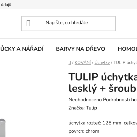
 údajů
ŮCKY A NÁŘADÍ
BARVY NA DŘEVO
HOMOL
Domů
/
KOVÁNÍ
/
Úchytky
/
TULIP úchyt
TULIP úchytk
lesklý + šroub
Průměrné
Neohodnoceno
Podrobnosti ho
hodnocení
Značka:
Tulip
produktu
úchytka rozteč: 128 mm, celko
je
povrch: chrom
0,0