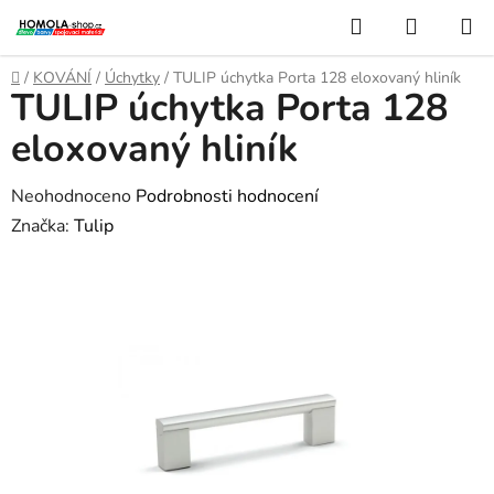
Přejít
Hledat
NÁKUP
na
KOŠÍK
obsah
Domů
/
KOVÁNÍ
/
Úchytky
/
TULIP úchytka Porta 128 eloxovaný hliník
TULIP úchytka Porta 128
eloxovaný hliník
Průměrné
Neohodnoceno
Podrobnosti hodnocení
hodnocení
Značka:
Tulip
produktu
je
0,0
z
5
hvězdiček.