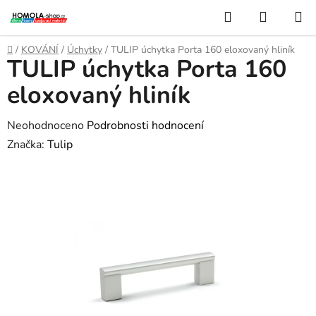
Přejít
Hledat
NÁKUP
na
KOŠÍK
obsah
Domů
/
KOVÁNÍ
/
Úchytky
/
TULIP úchytka Porta 160 eloxovaný hliník
TULIP úchytka Porta 160
eloxovaný hliník
Průměrné
Neohodnoceno
Podrobnosti hodnocení
hodnocení
Značka:
Tulip
produktu
je
0,0
z
5
hvězdiček.