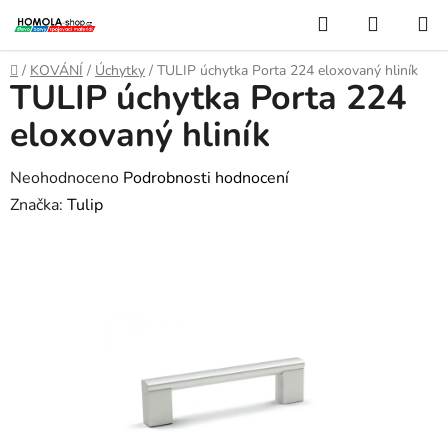
Přejít
Hledat
NÁKUP
na
KOŠÍK
obsah
Domů
/
KOVÁNÍ
/
Úchytky
/
TULIP úchytka Porta 224 eloxovaný hliník
TULIP úchytka Porta 224
eloxovaný hliník
Průměrné
Neohodnoceno
Podrobnosti hodnocení
hodnocení
Značka:
Tulip
produktu
je
0,0
z
5
hvězdiček.