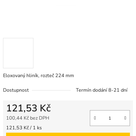
Eloxovaný hliník, rozteč 224 mm
Dostupnost
Termín dodání 8-21 dní
121,53 Kč
100,44 Kč bez DPH
Měrná cena:
121,53 Kč / 1 ks