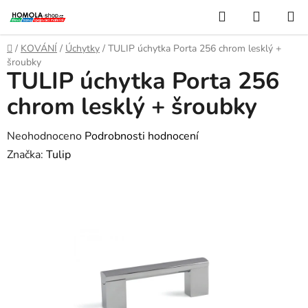
Přejít
Hledat
NÁKUP
na
KOŠÍK
obsah
Domů
/
KOVÁNÍ
/
Úchytky
/
TULIP úchytka Porta 256 chrom lesklý +
šroubky
TULIP úchytka Porta 256
chrom lesklý + šroubky
Průměrné
Neohodnoceno
Podrobnosti hodnocení
hodnocení
Značka:
Tulip
produktu
je
0,0
z
5
hvězdiček.