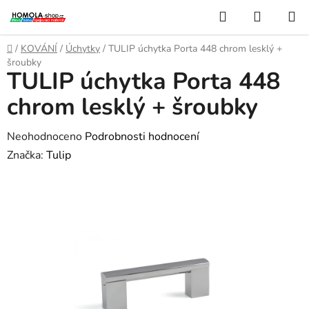
Přejít
Hledat
NÁKUP
na
KOŠÍK
obsah
Domů
/
KOVÁNÍ
/
Úchytky
/
TULIP úchytka Porta 448 chrom lesklý +
šroubky
TULIP úchytka Porta 448
chrom lesklý + šroubky
Průměrné
Neohodnoceno
Podrobnosti hodnocení
hodnocení
Značka:
Tulip
produktu
je
0,0
z
5
hvězdiček.