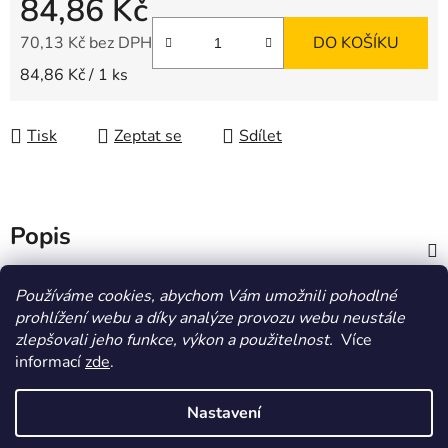
84,86 Kč
70,13 Kč bez DPH
DO KOŠÍKU
Měrná cena:
84,86 Kč / 1 ks
Tisk
Zeptat se
Sdílet
Popis
Diskuze
Používáme cookies, abychom Vám umožnili pohodlné
prohlížení webu a díky analýze provozu webu neustále
zlepšovali jeho funkce, výkon a použitelnost.
Více
Z
informací
zde
.
á
HOMOLA-shop.cz
ZDE NAJDETE VÝDEJNÍ MÍSTO
p
Nastavení
a