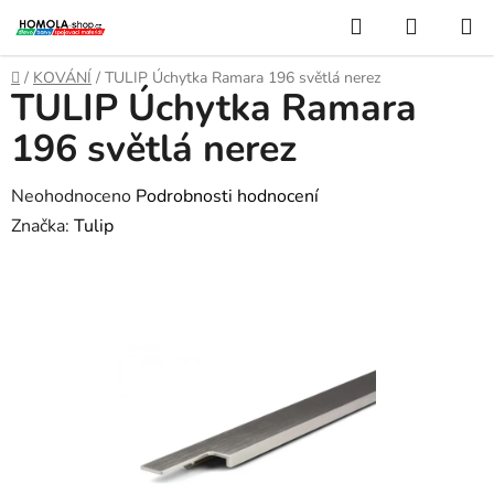
Přejít
Hledat
NÁKUP
na
KOŠÍK
obsah
Domů
/
KOVÁNÍ
/
TULIP Úchytka Ramara 196 světlá nerez
TULIP Úchytka Ramara
196 světlá nerez
Průměrné
Neohodnoceno
Podrobnosti hodnocení
hodnocení
Značka:
Tulip
produktu
je
0,0
z
5
hvězdiček.