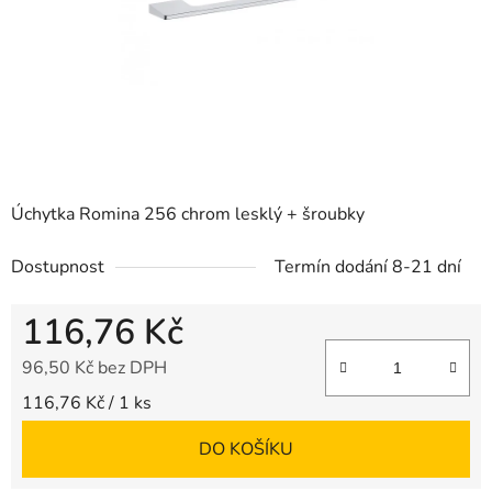
Úchytka Romina 256 chrom lesklý + šroubky
Dostupnost
Termín dodání 8-21 dní
116,76 Kč
96,50 Kč bez DPH
Měrná cena:
116,76 Kč / 1 ks
DO KOŠÍKU