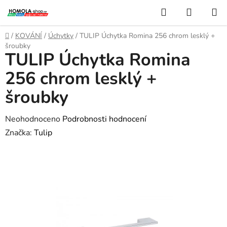
Přejít
Hledat
NÁKUP
na
KOŠÍK
obsah
Domů
/
KOVÁNÍ
/
Úchytky
/
TULIP Úchytka Romina 256 chrom lesklý +
šroubky
TULIP Úchytka Romina
256 chrom lesklý +
šroubky
Průměrné
Neohodnoceno
Podrobnosti hodnocení
hodnocení
Značka:
Tulip
produktu
je
0,0
z
5
hvězdiček.