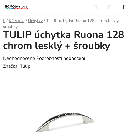
Přejít
Hledat
NÁKUP
na
KOŠÍK
obsah
Domů
/
KOVÁNÍ
/
Úchytky
/
TULIP úchytka Ruona 128 chrom lesklý +
šroubky
TULIP úchytka Ruona 128
chrom lesklý + šroubky
Průměrné
Neohodnoceno
Podrobnosti hodnocení
hodnocení
Značka:
Tulip
produktu
je
0,0
z
5
hvězdiček.