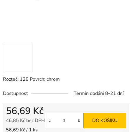
Rozteč: 128 Povrch: chrom
Dostupnost
Termín dodání 8-21 dní
56,69 Kč
46,85 Kč bez DPH
DO KOŠÍKU
Měrná cena:
56,69 Kč / 1 ks