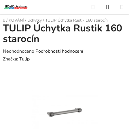
Přejít
Hledat
NÁKUP
na
KOŠÍK
obsah
Domů
/
KOVÁNÍ
/
Úchytky
/
TULIP Úchytka Rustik 160 starocín
TULIP Úchytka Rustik 160
starocín
Průměrné
Neohodnoceno
Podrobnosti hodnocení
hodnocení
Značka:
Tulip
produktu
je
0,0
z
5
hvězdiček.