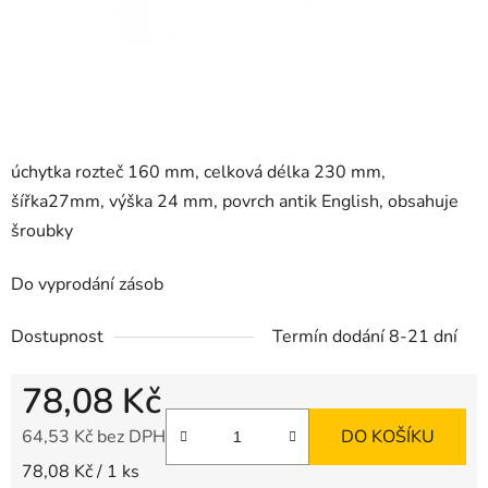
úchytka rozteč 160 mm, celková délka 230 mm,
šířka27mm, výška 24 mm, povrch antik English, obsahuje
šroubky
Do vyprodání zásob
Dostupnost
Termín dodání 8-21 dní
78,08 Kč
64,53 Kč bez DPH
DO KOŠÍKU
Měrná cena:
78,08 Kč / 1 ks