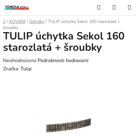
Přejít
Hledat
NÁKUP
na
KOŠÍK
obsah
Domů
/
KOVÁNÍ
/
Úchytky
/
TULIP úchytka Sekol 160 starozlatá +
šroubky
TULIP úchytka Sekol 160
starozlatá + šroubky
Průměrné
Neohodnoceno
Podrobnosti hodnocení
hodnocení
Značka:
Tulip
produktu
je
0,0
z
5
hvězdiček.