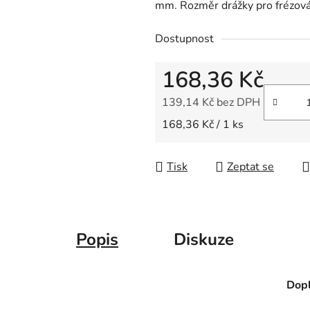
mm. Rozměr drážky pro frézov
z
5
Dostupnost
hvězdiček.
168,36 Kč
139,14 Kč bez DPH
Měrná cena:
168,36 Kč / 1 ks
Tisk
Zeptat se
Popis
Diskuze
Dopl