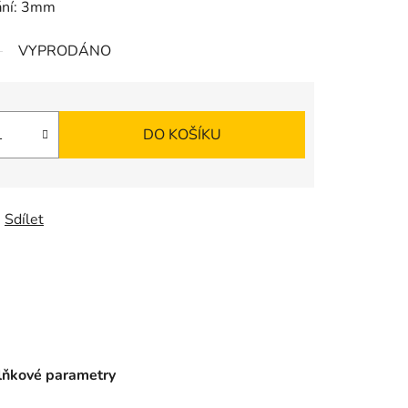
ání: 3mm
VYPRODÁNO
DO KOŠÍKU
Sdílet
ňkové parametry