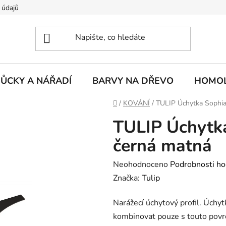
 údajů
ŮCKY A NÁŘADÍ
BARVY NA DŘEVO
HOMOL
Domů
/
KOVÁNÍ
/
TULIP Úchytka Sophi
TULIP Úchytk
černá matná
Průměrné
Neohodnoceno
Podrobnosti ho
hodnocení
Značka:
Tulip
produktu
Narážecí úchytový profil. Úchyt
je
kombinovat pouze s touto povr
0,0