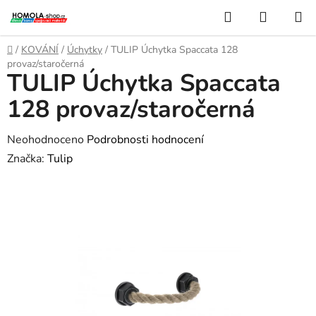
Přejít
Hledat
NÁKUP
na
KOŠÍK
obsah
Domů
/
KOVÁNÍ
/
Úchytky
/
TULIP Úchytka Spaccata 128
provaz/staročerná
TULIP Úchytka Spaccata
128 provaz/staročerná
Průměrné
Neohodnoceno
Podrobnosti hodnocení
hodnocení
Značka:
Tulip
produktu
je
0,0
z
5
hvězdiček.