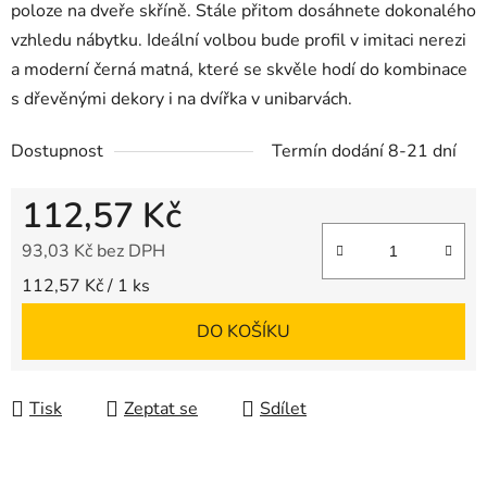
poloze na dveře skříně. Stále přitom dosáhnete dokonalého
vzhledu nábytku. Ideální volbou bude profil v imitaci nerezi
a moderní černá matná, které se skvěle hodí do kombinace
s dřevěnými dekory i na dvířka v unibarvách.
Dostupnost
Termín dodání 8-21 dní
112,57 Kč
93,03 Kč bez DPH
Měrná cena:
112,57 Kč / 1 ks
DO KOŠÍKU
Tisk
Zeptat se
Sdílet