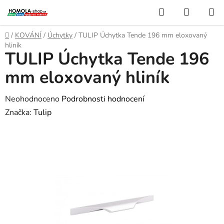
Přejít
Hledat
NÁKUP
na
KOŠÍK
obsah
Domů
/
KOVÁNÍ
/
Úchytky
/
TULIP Úchytka Tende 196 mm eloxovaný
hliník
TULIP Úchytka Tende 196
mm eloxovaný hliník
Průměrné
Neohodnoceno
Podrobnosti hodnocení
hodnocení
Značka:
Tulip
produktu
je
0,0
z
5
hvězdiček.