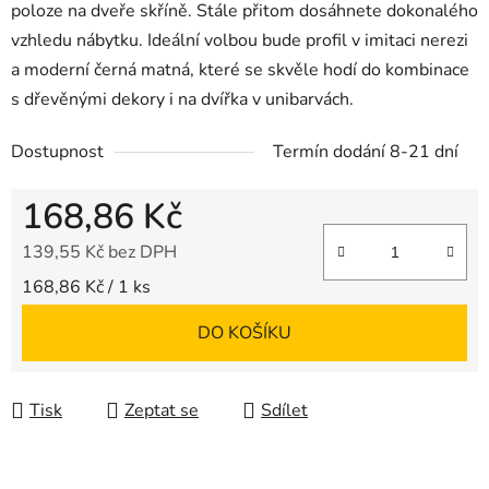
poloze na dveře skříně. Stále přitom dosáhnete dokonalého
vzhledu nábytku. Ideální volbou bude profil v imitaci nerezi
a moderní černá matná, které se skvěle hodí do kombinace
s dřevěnými dekory i na dvířka v unibarvách.
Dostupnost
Termín dodání 8-21 dní
168,86 Kč
139,55 Kč bez DPH
Měrná cena:
168,86 Kč / 1 ks
DO KOŠÍKU
Tisk
Zeptat se
Sdílet