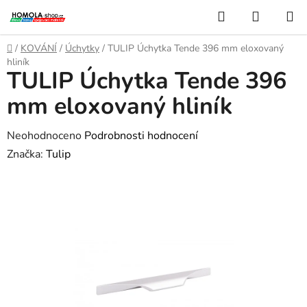
Přejít
Hledat
NÁKUP
na
KOŠÍK
obsah
Domů
/
KOVÁNÍ
/
Úchytky
/
TULIP Úchytka Tende 396 mm eloxovaný
hliník
TULIP Úchytka Tende 396
mm eloxovaný hliník
Průměrné
Neohodnoceno
Podrobnosti hodnocení
hodnocení
Značka:
Tulip
produktu
je
0,0
z
5
hvězdiček.