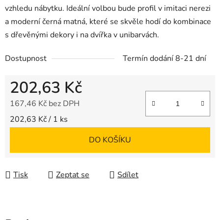
vzhledu nábytku. Ideální volbou bude profil v imitaci nerezi
a moderní černá matná, které se skvěle hodí do kombinace
s dřevěnými dekory i na dvířka v unibarvách.
Dostupnost
Termín dodání 8-21 dní
202,63 Kč
167,46 Kč bez DPH
Měrná cena:
202,63 Kč / 1 ks
DO KOŠÍKU
Tisk
Zeptat se
Sdílet