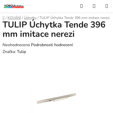
Přejít
Hledat
NÁKUP
na
KOŠÍK
obsah
Domů
/
KOVÁNÍ
/
Úchytky
/
TULIP Úchytka Tende 396 mm imitace nerezi
TULIP Úchytka Tende 396
mm imitace nerezi
Průměrné
Neohodnoceno
Podrobnosti hodnocení
hodnocení
Značka:
Tulip
produktu
je
0,0
z
5
hvězdiček.