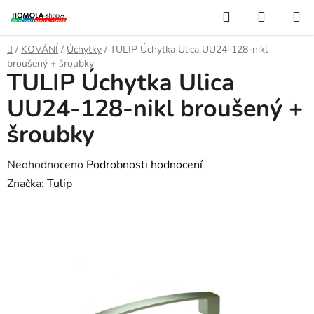
Přejít
Hledat
NÁKUP
na
KOŠÍK
obsah
Domů
/
KOVÁNÍ
/
Úchytky
/
TULIP Úchytka Ulica UU24-128-nikl
broušený + šroubky
TULIP Úchytka Ulica
UU24-128-nikl broušený +
šroubky
Průměrné
Neohodnoceno
Podrobnosti hodnocení
hodnocení
Značka:
Tulip
produktu
je
0,0
z
5
hvězdiček.