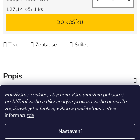
Měrná cena:
127,14 Kč / 1 ks
DO KOŠÍKU
Tisk
Zeptat se
Sdílet
Popis
Diskuze
Používáme cookies, abychom Vám umožnili pohodlné
prohlížení webu a díky analýze provozu webu neustále
zlepšovali jeho funkce, výkon a použitelnost.
Více
Z
informací
zde
.
á
HOMOLA-shop.cz
ZDE NAJDETE VÝDEJNÍ MÍSTO
p
Nastavení
a