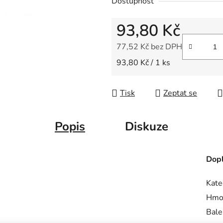
Dostupnost
z
5
93,80 Kč
hvězdiček.
77,52 Kč bez DPH
Měrná cena:
93,80 Kč / 1 ks
Tisk
Zeptat se
Popis
Diskuze
Dopl
Kate
Hmo
Bale