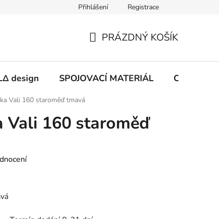
Přihlášení
Registrace
PRÁZDNÝ KOŠÍK
NÁKUPNÍ
KOŠÍK
Δ design
SPOJOVACÍ MATERIÁL
CHEMIE
ka Vali 160 staroměď tmavá
 Vali 160 staroměď
dnocení
avá