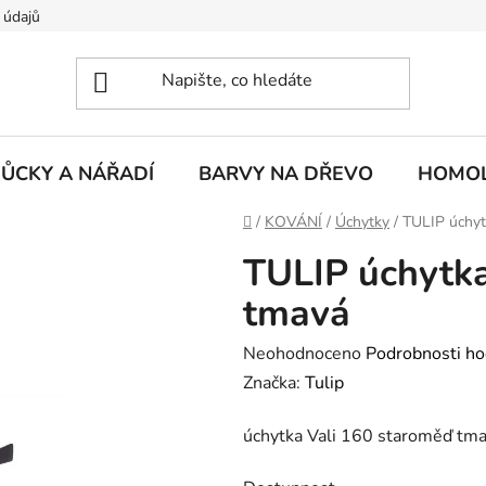
 údajů
ŮCKY A NÁŘADÍ
BARVY NA DŘEVO
HOMOL
Domů
/
KOVÁNÍ
/
Úchytky
/
TULIP úchyt
TULIP úchytka
tmavá
Průměrné
Neohodnoceno
Podrobnosti ho
hodnocení
Značka:
Tulip
produktu
úchytka Vali 160 staroměď tm
je
0,0