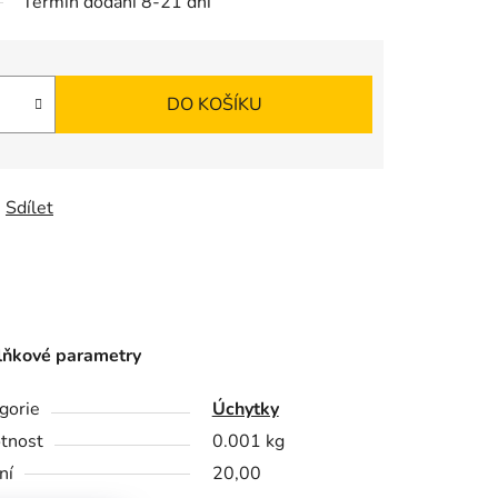
Termín dodání 8-21 dní
DO KOŠÍKU
Sdílet
ňkové parametry
gorie
Úchytky
tnost
0.001 kg
ní
20,00