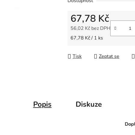
Dostupnost
z
5
67,78 Kč
hvězdiček.
56,02 Kč bez DPH
Měrná cena:
67,78 Kč / 1 ks
Tisk
Zeptat se
Popis
Diskuze
Dopl