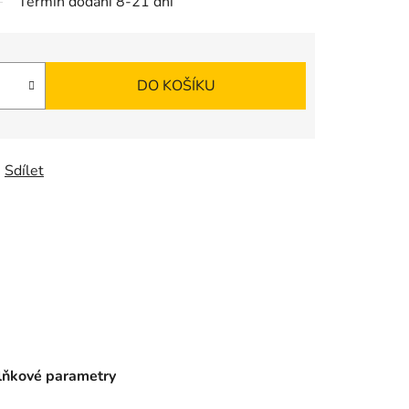
Termín dodání 8-21 dní
DO KOŠÍKU
Sdílet
ňkové parametry