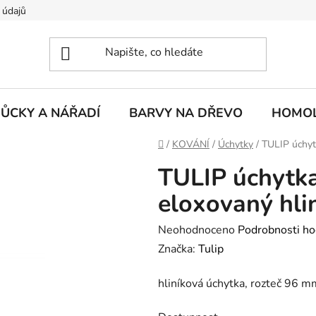
 údajů
ŮCKY A NÁŘADÍ
BARVY NA DŘEVO
HOMOL
Domů
/
KOVÁNÍ
/
Úchytky
/
TULIP úchyt
TULIP úchytk
eloxovaný hli
Průměrné
Neohodnoceno
Podrobnosti ho
hodnocení
Značka:
Tulip
produktu
hliníková úchytka, rozteč 96 m
je
0,0