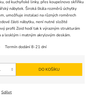
tku, od kuchyňské linky, přes koupelnovo skříňku
lářský nábytek. Široká škála rozměrů úchytky
m, umožňuje instalaci na různých roměrech
ledové části nábytku, není nutné složité
vý profil Zoid hodí tak k výrazným strukturám
na a lesklým i matným akrylovým deskám.
Termín dodání 8-21 dní
DO KOŠÍKU
Sdílet