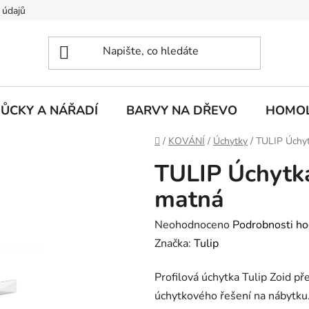
 údajů
ŮCKY A NÁŘADÍ
BARVY NA DŘEVO
HOMOL
Domů
/
KOVÁNÍ
/
Úchytky
/
TULIP Úchyt
TULIP Úchytk
matná
Průměrné
Neohodnoceno
Podrobnosti ho
hodnocení
Značka:
Tulip
produktu
Profilová úchytka Tulip Zoid př
je
úchytkového řešení na nábytku. 
0,0