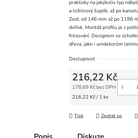
prakticky na jakýkoliv typ náby
z
a ložnicový šuplík, až po kance
5
Zoid, od 146 mm až po 1196 m
hvězdiček.
dvířek. Montáž profilu je z poh
frézování. Designem se úchytko
dřeva, jako i unidekorům lami
Dostupnost
216,22 Kč
178,69 Kč bez DPH
Měrná cena:
216,22 Kč / 1 ks
Tisk
Zeptat se
Popis
Diskuze