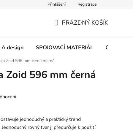
Přihlášení
Registrace
PRÁZDNÝ KOŠÍK
NÁKUPNÍ
KOŠÍK
Δ design
SPOJOVACÍ MATERIÁL
CHEMIE
tka Zoid 596 mm černá matná
a Zoid 596 mm černá
dnocení
edstavuje jednoduchý a praktický trend
Jednoduchý rovný tvar ji předurčuje k použití