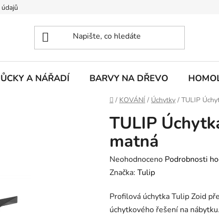
 údajů
ŮCKY A NÁŘADÍ
BARVY NA DŘEVO
HOMOL
Domů
/
KOVÁNÍ
/
Úchytky
/
TULIP Úchy
TULIP Úchytk
matná
Průměrné
Neohodnoceno
Podrobnosti ho
hodnocení
Značka:
Tulip
produktu
Profilová úchytka Tulip Zoid př
je
úchytkového řešení na nábytku. 
0,0