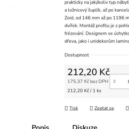
prakticky na jakýkoliv typ náby
z
a ložnicový šuplík, až po kance
5
Zoid, od 146 mm až po 1196 m
hvězdiček.
dvířek. Montáž profilu je z poh
frézování. Designem se úchytko
dřeva, jako i unidekorům lami
Dostupnost
212,20 Kč
175,37 Kč bez DPH
Měrná cena:
212,20 Kč / 1 ks
Tisk
Zeptat se
Popis
Diskuze