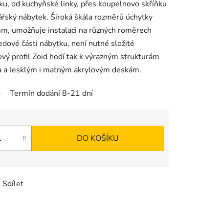
tku, od kuchyňské linky, přes koupelnovo skříňku
lářský nábytek. Široká škála rozměrů úchytky
m, umožňuje instalaci na různých roměrech
ledové části nábytku, není nutné složité
vý profil Zoid hodí tak k výrazným strukturám
na a lesklým i matným akrylovým deskám.
Termín dodání 8-21 dní
DO KOŠÍKU
Sdílet