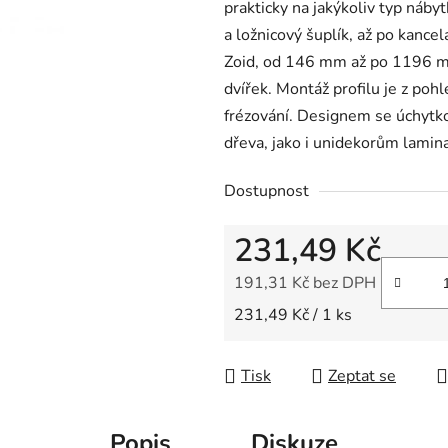
prakticky na jakýkoliv typ náby
z
a ložnicový šuplík, až po kance
5
Zoid, od 146 mm až po 1196 m
hvězdiček.
dvířek. Montáž profilu je z poh
frézování. Designem se úchytko
dřeva, jako i unidekorům lami
Dostupnost
231,49 Kč
191,31 Kč bez DPH
Měrná cena:
231,49 Kč / 1 ks
Tisk
Zeptat se
Popis
Diskuze