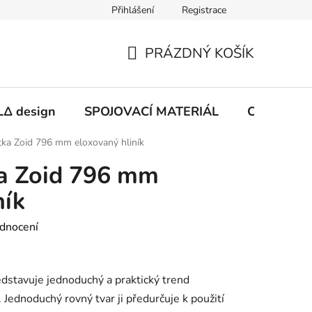
Přihlášení
Registrace
PRÁZDNÝ KOŠÍK
NÁKUPNÍ
KOŠÍK
Δ design
SPOJOVACÍ MATERIÁL
CHEMIE
ka Zoid 796 mm eloxovaný hliník
a Zoid 796 mm
ník
dnocení
edstavuje jednoduchý a praktický trend
Jednoduchý rovný tvar ji předurčuje k použití