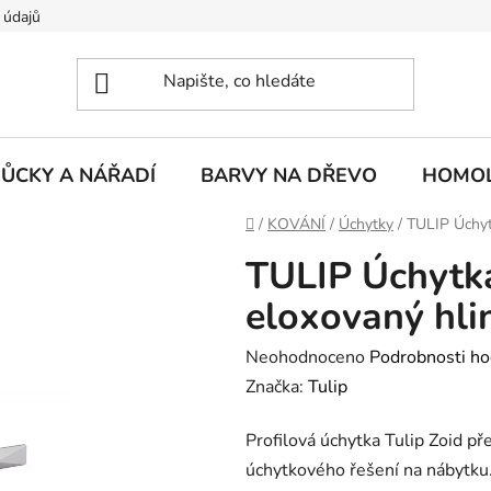
 údajů
ŮCKY A NÁŘADÍ
BARVY NA DŘEVO
HOMOL
Domů
/
KOVÁNÍ
/
Úchytky
/
TULIP Úchyt
TULIP Úchytk
eloxovaný hli
Průměrné
Neohodnoceno
Podrobnosti ho
hodnocení
Značka:
Tulip
produktu
Profilová úchytka Tulip Zoid př
je
úchytkového řešení na nábytku. 
0,0