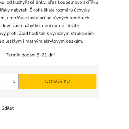
tku, od kuchyňské linky, přes koupelnovo skříňku
lářský nábytek. Široká škála rozměrů úchytky
m, umožňuje instalaci na různých roměrech
ledové části nábytku, není nutné složité
vý profil Zoid hodí tak k výrazným strukturám
na a lesklým i matným akrylovým deskám.
Termín dodání 8-21 dní
DO KOŠÍKU
Sdílet