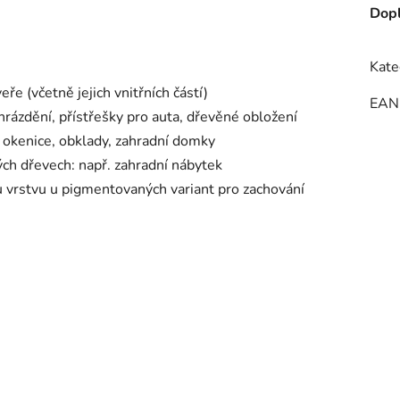
Dopl
Kate
ře (včetně jejich vnitřních částí)
EAN
 hrázdění, přístřešky pro auta, dřevěné obložení
. okenice, obklady, zahradní domky
ch dřevech: např. zahradní nábytek
u vrstvu u pigmentovaných variant pro zachování