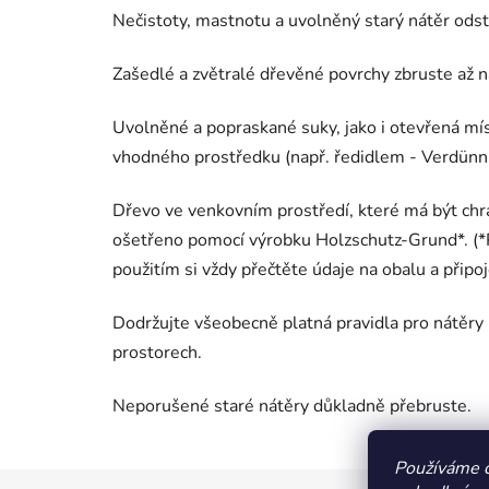
Nečistoty, mastnotu a uvolněný starý nátěr odst
Zašedlé a zvětralé dřevěné povrchy zbruste až 
Uvolněné a popraskané suky, jako i otevřená mís
vhodného prostředku (např. ředidlem - Verdünnu
Dřevo ve venkovním prostředí, které má být ch
ošetřeno pomocí výrobku Holzschutz-Grund*. (*P
použitím si vždy přečtěte údaje na obalu a připo
Dodržujte všeobecně platná pravidla pro nátěry
prostorech.
Neporušené staré nátěry důkladně přebruste.
Používáme 