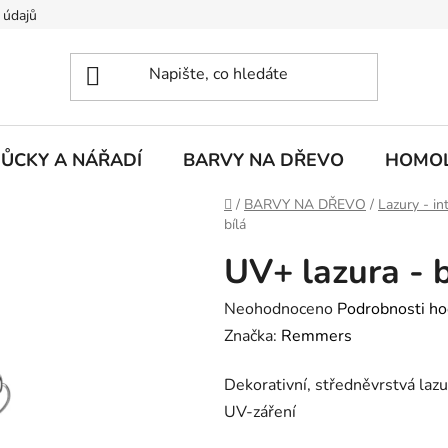
 údajů
ŮCKY A NÁŘADÍ
BARVY NA DŘEVO
HOMOL
Domů
/
BARVY NA DŘEVO
/
Lazury - int
bílá
UV+ lazura - b
Průměrné
Neohodnoceno
Podrobnosti ho
hodnocení
Značka:
Remmers
produktu
Dekorativní, středněvrstvá lazu
je
UV-záření
0,0
z