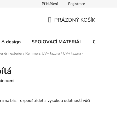
Přihlášení
Registrace
PRÁZDNÝ KOŠÍK
NÁKUPNÍ
KOŠÍK
Δ design
SPOJOVACÍ MATERIÁL
CHEMIE
eriér i exteriér
/
Remmers UV+ lazura
/
UV+ lazura -
ílá
dnocení
ra na bázi rozpouštědel s vysokou odolností vůči