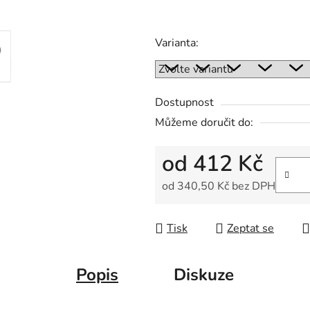
5
hvězdiček.
Varianta:
Dostupnost
Můžeme doručit do:
od
412 Kč
od
340,50 Kč
bez DPH
Měrná cena:
Tisk
Zeptat se
Popis
Diskuze