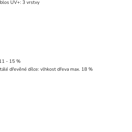
rblos UV+: 3 vrstvy
 11 - 15 %
álé dřevěné dílce: vlhkost dřeva max. 18 %