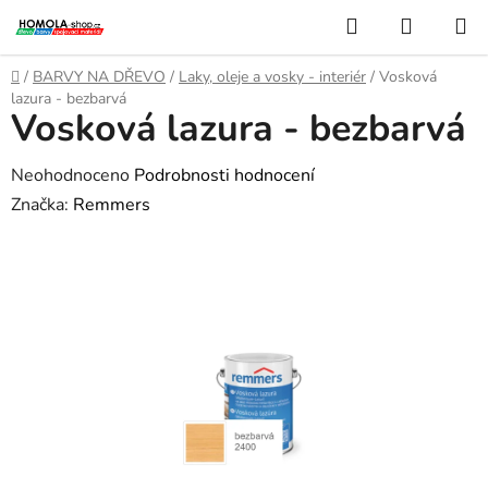
Přejít
Hledat
NÁKUP
na
KOŠÍK
obsah
Domů
/
BARVY NA DŘEVO
/
Laky, oleje a vosky - interiér
/
Vosková
lazura - bezbarvá
Vosková lazura - bezbarvá
Průměrné
Neohodnoceno
Podrobnosti hodnocení
hodnocení
Značka:
Remmers
produktu
je
0,0
z
5
hvězdiček.