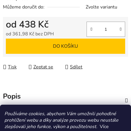
Můžeme doručit do:
Zvolte variantu
od
438 Kč
od
361,98 Kč
bez DPH
Měrná cena:
DO KOŠÍKU
Tisk
Zeptat se
Sdílet
Popis
Diskuze
Používáme cookies, abychom Vám umožnili pohodlné
prohlížení webu a díky analýze provozu webu neustále
zlepšovali jeho funkce, výkon a použitelnost.
Více
Z