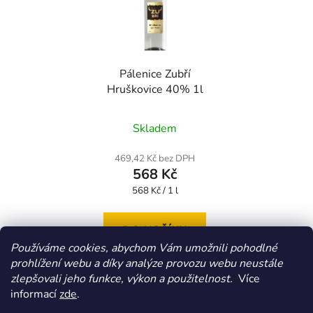
Pálenice Zubří
Hruškovice 40% 1l
Skladem
469,42 Kč bez DPH
568 Kč
Měrná
568 Kč / 1 l
cena:
DO KOŠÍKU
Používáme cookies, abychom Vám umožnili pohodlné
prohlížení webu a díky analýze provozu webu neustále
zlepšovali jeho funkce, výkon a použitelnost.
Více
Z
informací
zde
.
á
HOMOLA-shop.cz
ZDE NAJDETE VÝDEJNÍ MÍSTO