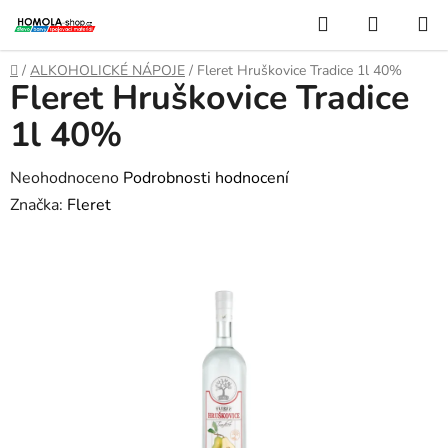
Přejít
Hledat
NÁKUP
na
KOŠÍK
obsah
Domů
/
ALKOHOLICKÉ NÁPOJE
/
Fleret Hruškovice Tradice 1l 40%
Fleret Hruškovice Tradice
1l 40%
Průměrné
Neohodnoceno
Podrobnosti hodnocení
hodnocení
Značka:
Fleret
produktu
je
0,0
z
5
hvězdiček.