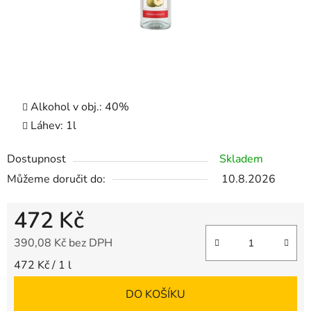
Alkohol v obj.:
40%
Láhev:
1l
Dostupnost
Skladem
Můžeme doručit do:
10.8.2026
472 Kč
390,08 Kč bez DPH
Měrná cena:
472 Kč / 1 l
DO KOŠÍKU